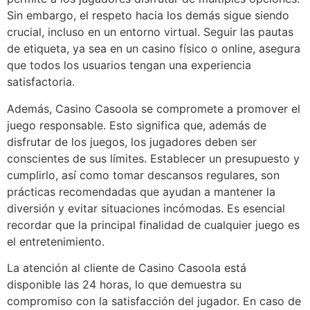
Sin embargo, el respeto hacia los demás sigue siendo
crucial, incluso en un entorno virtual. Seguir las pautas
de etiqueta, ya sea en un casino físico o online, asegura
que todos los usuarios tengan una experiencia
satisfactoria.
Además, Casino Casoola se compromete a promover el
juego responsable. Esto significa que, además de
disfrutar de los juegos, los jugadores deben ser
conscientes de sus límites. Establecer un presupuesto y
cumplirlo, así como tomar descansos regulares, son
prácticas recomendadas que ayudan a mantener la
diversión y evitar situaciones incómodas. Es esencial
recordar que la principal finalidad de cualquier juego es
el entretenimiento.
La atención al cliente de Casino Casoola está
disponible las 24 horas, lo que demuestra su
compromiso con la satisfacción del jugador. En caso de