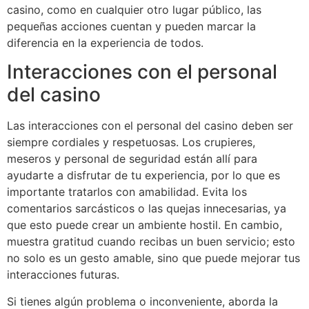
casino, como en cualquier otro lugar público, las
pequeñas acciones cuentan y pueden marcar la
diferencia en la experiencia de todos.
Interacciones con el personal
del casino
Las interacciones con el personal del casino deben ser
siempre cordiales y respetuosas. Los crupieres,
meseros y personal de seguridad están allí para
ayudarte a disfrutar de tu experiencia, por lo que es
importante tratarlos con amabilidad. Evita los
comentarios sarcásticos o las quejas innecesarias, ya
que esto puede crear un ambiente hostil. En cambio,
muestra gratitud cuando recibas un buen servicio; esto
no solo es un gesto amable, sino que puede mejorar tus
interacciones futuras.
Si tienes algún problema o inconveniente, aborda la