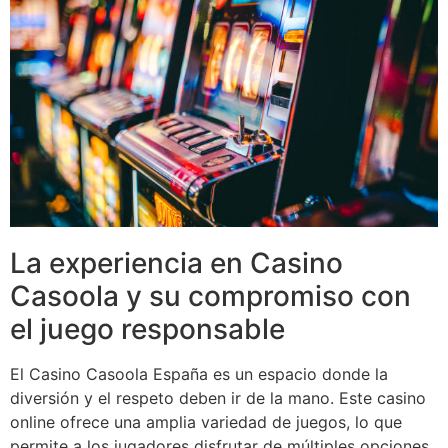
La experiencia en Casino
Casoola y su compromiso con
el juego responsable
El Casino Casoola España es un espacio donde la
diversión y el respeto deben ir de la mano. Este casino
online ofrece una amplia variedad de juegos, lo que
permite a los jugadores disfrutar de múltiples opciones.