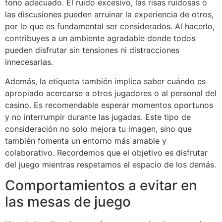
tono adecuado. El ruido excesivo, las risas ruidosas o
las discusiones pueden arruinar la experiencia de otros,
por lo que es fundamental ser considerados. Al hacerlo,
contribuyes a un ambiente agradable donde todos
pueden disfrutar sin tensiones ni distracciones
innecesarias.
Además, la etiqueta también implica saber cuándo es
apropiado acercarse a otros jugadores o al personal del
casino. Es recomendable esperar momentos oportunos
y no interrumpir durante las jugadas. Este tipo de
consideración no solo mejora tu imagen, sino que
también fomenta un entorno más amable y
colaborativo. Recordemos que el objetivo es disfrutar
del juego mientras respetamos el espacio de los demás.
Comportamientos a evitar en
las mesas de juego