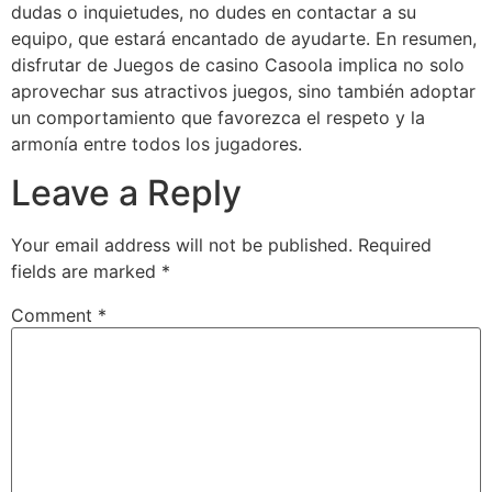
dudas o inquietudes, no dudes en contactar a su
equipo, que estará encantado de ayudarte. En resumen,
disfrutar de Juegos de casino Casoola implica no solo
aprovechar sus atractivos juegos, sino también adoptar
un comportamiento que favorezca el respeto y la
armonía entre todos los jugadores.
Leave a Reply
Your email address will not be published.
Required
fields are marked
*
Comment
*