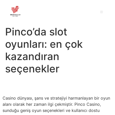
Pinco’da slot
oyunları: en çok
kazandıran
seçenekler
Casino dünyası, şans ve stratejiyi harmanlayan bir oyun
alanı olarak her zaman ilgi çekmiştir. Pinco Casino,
sunduğu geniş oyun seçenekleri ve kullanıcı dostu