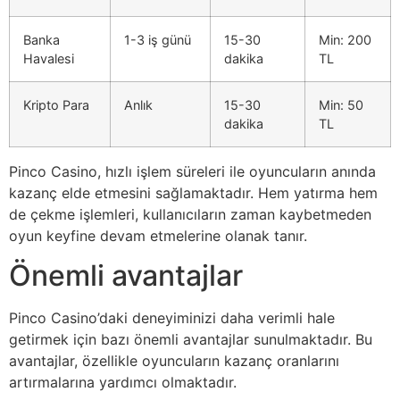
Banka
1-3 iş günü
15-30
Min: 200
Havalesi
dakika
TL
Kripto Para
Anlık
15-30
Min: 50
dakika
TL
Pinco Casino, hızlı işlem süreleri ile oyuncuların anında
kazanç elde etmesini sağlamaktadır. Hem yatırma hem
de çekme işlemleri, kullanıcıların zaman kaybetmeden
oyun keyfine devam etmelerine olanak tanır.
Önemli avantajlar
Pinco Casino’daki deneyiminizi daha verimli hale
getirmek için bazı önemli avantajlar sunulmaktadır. Bu
avantajlar, özellikle oyuncuların kazanç oranlarını
artırmalarına yardımcı olmaktadır.