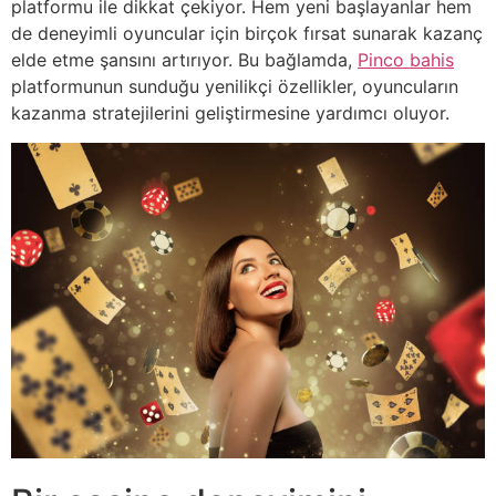
platformu ile dikkat çekiyor. Hem yeni başlayanlar hem
de deneyimli oyuncular için birçok fırsat sunarak kazanç
elde etme şansını artırıyor. Bu bağlamda,
Pinco bahis
platformunun sunduğu yenilikçi özellikler, oyuncuların
kazanma stratejilerini geliştirmesine yardımcı oluyor.