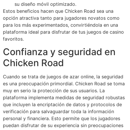
su diseño móvil optimizado.
Estos beneficios hacen que Chicken Road sea una
opción atractiva tanto para jugadores novatos como
para los más experimentados, convirtiéndola en una
plataforma ideal para disfrutar de tus juegos de casino
favoritos.
Confianza y seguridad en
Chicken Road
Cuando se trata de juegos de azar online, la seguridad
es una preocupación primordial. Chicken Road se toma
muy en serio la protección de sus usuarios. La
plataforma implementa medidas de seguridad robustas
que incluyen la encriptación de datos y protocolos de
verificación para salvaguardar toda la información
personal y financiera. Esto permite que los jugadores
puedan disfrutar de su experiencia sin preocupaciones