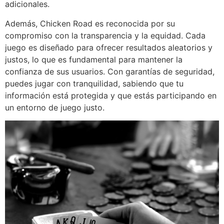
adicionales.
Además, Chicken Road es reconocida por su
compromiso con la transparencia y la equidad. Cada
juego es diseñado para ofrecer resultados aleatorios y
justos, lo que es fundamental para mantener la
confianza de sus usuarios. Con garantías de seguridad,
puedes jugar con tranquilidad, sabiendo que tu
información está protegida y que estás participando en
un entorno de juego justo.