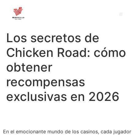
Los secretos de
Chicken Road: cómo
obtener
recompensas
exclusivas en 2026
En el emocionante mundo de los casinos, cada jugador