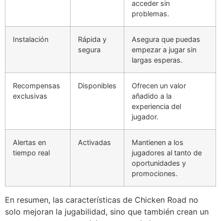
acceder sin
problemas.
Instalación
Rápida y
Asegura que puedas
segura
empezar a jugar sin
largas esperas.
Recompensas
Disponibles
Ofrecen un valor
exclusivas
añadido a la
experiencia del
jugador.
Alertas en
Activadas
Mantienen a los
tiempo real
jugadores al tanto de
oportunidades y
promociones.
En resumen, las características de Chicken Road no
solo mejoran la jugabilidad, sino que también crean un