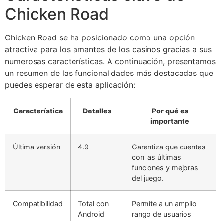
Chicken Road
Chicken Road se ha posicionado como una opción
atractiva para los amantes de los casinos gracias a sus
numerosas características. A continuación, presentamos
un resumen de las funcionalidades más destacadas que
puedes esperar de esta aplicación:
Característica
Detalles
Por qué es
importante
Última versión
4.9
Garantiza que cuentas
con las últimas
funciones y mejoras
del juego.
Compatibilidad
Total con
Permite a un amplio
Android
rango de usuarios