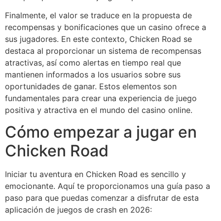
Finalmente, el valor se traduce en la propuesta de
recompensas y bonificaciones que un casino ofrece a
sus jugadores. En este contexto, Chicken Road se
destaca al proporcionar un sistema de recompensas
atractivas, así como alertas en tiempo real que
mantienen informados a los usuarios sobre sus
oportunidades de ganar. Estos elementos son
fundamentales para crear una experiencia de juego
positiva y atractiva en el mundo del casino online.
Cómo empezar a jugar en
Chicken Road
Iniciar tu aventura en Chicken Road es sencillo y
emocionante. Aquí te proporcionamos una guía paso a
paso para que puedas comenzar a disfrutar de esta
aplicación de juegos de crash en 2026: