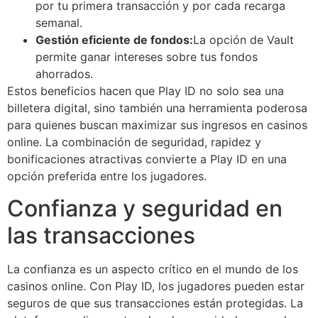
por tu primera transacción y por cada recarga
semanal.
Gestión eficiente de fondos:
La opción de Vault
permite ganar intereses sobre tus fondos
ahorrados.
Estos beneficios hacen que Play ID no solo sea una
billetera digital, sino también una herramienta poderosa
para quienes buscan maximizar sus ingresos en casinos
online. La combinación de seguridad, rapidez y
bonificaciones atractivas convierte a Play ID en una
opción preferida entre los jugadores.
Confianza y seguridad en
las transacciones
La confianza es un aspecto crítico en el mundo de los
casinos online. Con Play ID, los jugadores pueden estar
seguros de que sus transacciones están protegidas. La