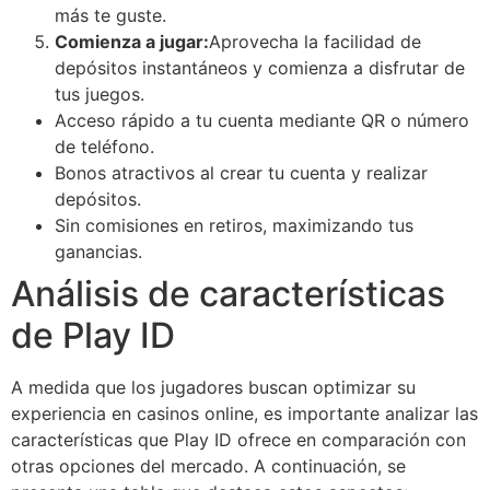
más te guste.
Comienza a jugar:
Aprovecha la facilidad de
depósitos instantáneos y comienza a disfrutar de
tus juegos.
Acceso rápido a tu cuenta mediante QR o número
de teléfono.
Bonos atractivos al crear tu cuenta y realizar
depósitos.
Sin comisiones en retiros, maximizando tus
ganancias.
Análisis de características
de Play ID
A medida que los jugadores buscan optimizar su
experiencia en casinos online, es importante analizar las
características que Play ID ofrece en comparación con
otras opciones del mercado. A continuación, se