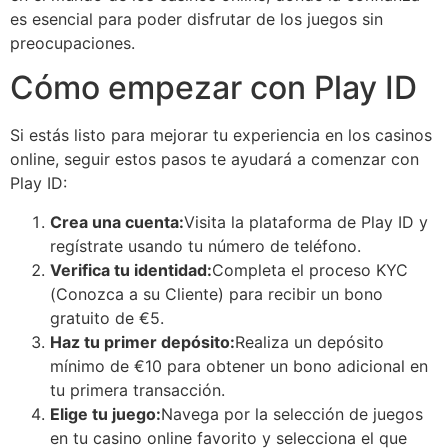
es esencial para poder disfrutar de los juegos sin
preocupaciones.
Cómo empezar con Play ID
Si estás listo para mejorar tu experiencia en los casinos
online, seguir estos pasos te ayudará a comenzar con
Play ID:
Crea una cuenta:
Visita la plataforma de Play ID y
regístrate usando tu número de teléfono.
Verifica tu identidad:
Completa el proceso KYC
(Conozca a su Cliente) para recibir un bono
gratuito de €5.
Haz tu primer depósito:
Realiza un depósito
mínimo de €10 para obtener un bono adicional en
tu primera transacción.
Elige tu juego:
Navega por la selección de juegos
en tu casino online favorito y selecciona el que