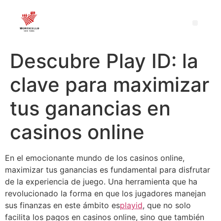
Descubre Play ID: la
clave para maximizar
tus ganancias en
casinos online
En el emocionante mundo de los casinos online,
maximizar tus ganancias es fundamental para disfrutar
de la experiencia de juego. Una herramienta que ha
revolucionado la forma en que los jugadores manejan
sus finanzas en este ámbito es
playid
, que no solo
facilita los pagos en casinos online, sino que también