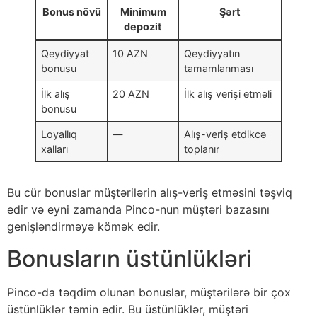
Bonus növü
Minimum
Şərt
depozit
Qeydiyyat
10 AZN
Qeydiyyatın
bonusu
tamamlanması
İlk alış
20 AZN
İlk alış verişi etməli
bonusu
Loyallıq
—
Alış-veriş etdikcə
xalları
toplanır
Bu cür bonuslar müştərilərin alış-veriş etməsini təşviq
edir və eyni zamanda Pinco-nun müştəri bazasını
genişləndirməyə kömək edir.
Bonusların üstünlükləri
Pinco-da təqdim olunan bonuslar, müştərilərə bir çox
üstünlüklər təmin edir. Bu üstünlüklər, müştəri