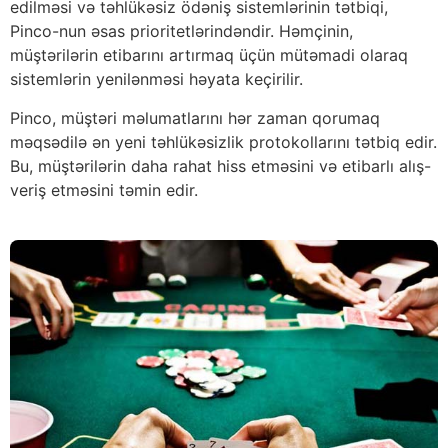
edilməsi və təhlükəsiz ödəniş sistemlərinin tətbiqi,
Pinco-nun əsas prioritetlərindəndir. Həmçinin,
müştərilərin etibarını artırmaq üçün mütəmadi olaraq
sistemlərin yenilənməsi həyata keçirilir.
Pinco, müştəri məlumatlarını hər zaman qorumaq
məqsədilə ən yeni təhlükəsizlik protokollarını tətbiq edir.
Bu, müştərilərin daha rahat hiss etməsini və etibarlı alış-
veriş etməsini təmin edir.