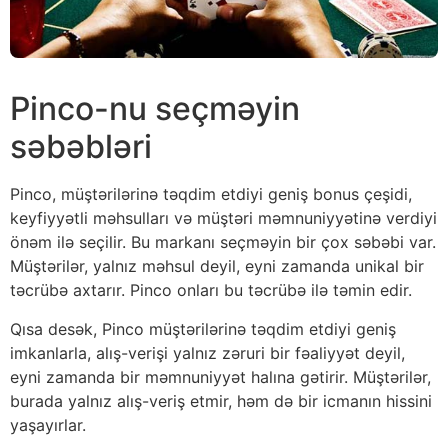
Pinco-nu seçməyin
səbəbləri
Pinco, müştərilərinə təqdim etdiyi geniş bonus çeşidi,
keyfiyyətli məhsulları və müştəri məmnuniyyətinə verdiyi
önəm ilə seçilir. Bu markanı seçməyin bir çox səbəbi var.
Müştərilər, yalnız məhsul deyil, eyni zamanda unikal bir
təcrübə axtarır. Pinco onları bu təcrübə ilə təmin edir.
Qısa desək, Pinco müştərilərinə təqdim etdiyi geniş
imkanlarla, alış-verişi yalnız zəruri bir fəaliyyət deyil,
eyni zamanda bir məmnuniyyət halına gətirir. Müştərilər,
burada yalnız alış-veriş etmir, həm də bir icmanın hissini
yaşayırlar.