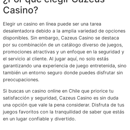
Casino?
Elegir un casino en línea puede ser una tarea
desalentadora debido a la amplia variedad de opciones
disponibles. Sin embargo, Cazeus Casino se destaca
por su combinación de un catálogo diverso de juegos,
promociones atractivas y un enfoque en la seguridad y
el servicio al cliente. Al jugar aquí, no solo estás
garantizando una experiencia de juego entretenida, sino
también un entorno seguro donde puedes disfrutar sin
preocupaciones.
Si buscas un casino online en Chile que priorice tu
satisfacción y seguridad, Cazeus Casino es sin duda
una opción que vale la pena considerar. Disfruta de tus
juegos favoritos con la tranquilidad de saber que estás
en un lugar confiable y divertido.