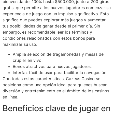
bienvenida del 100% hasta $500.000, junto a 200 giros
gratis, que permite a los nuevos jugadores comenzar su
experiencia de juego con un impulso significativo. Esto
significa que puedes explorar más juegos y aumentar
tus posibilidades de ganar desde el primer día. Sin
embargo, es recomendable leer los términos y
condiciones relacionados con estos bonos para
maximizar su uso.
Amplia selección de tragamonedas y mesas de
crupier en vivo.
Bonos atractivos para nuevos jugadores.
Interfaz fácil de usar para facilitar la navegación.
Con todas estas características, Cazeus Casino se
posiciona como una opción ideal para quienes buscan
diversión y entretenimiento en el ámbito de los casinos
en línea.
Beneficios clave de jugar en