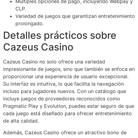
Múltiples opciones de pago, incluyendo Webpay y
CLP.
Variedad de juegos que garantizan entretenimiento
prolongado.
Detalles prácticos sobre
Cazeus Casino
Cazeus Casino no solo ofrece una variedad
impresionante de juegos, sino que también se enfoca en
proporcionar una experiencia de usuario excepcional.
Su interfaz es intuitiva, lo que facilita la navegación
incluso para jugadores nuevos. Con un catálogo que
incluye juegos de proveedores reconocidos como
Pragmatic Play y Evolution, puedes estar seguro de que
cada juego está diseñado para ofrecer entretenimiento
de alta calidad.
Además, Cazeus Casino ofrece un atractivo bono de