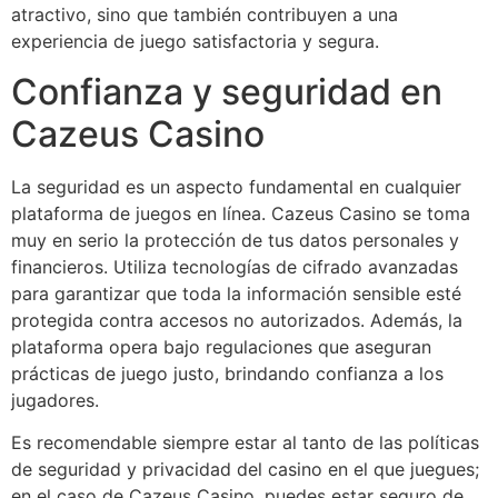
atractivo, sino que también contribuyen a una
experiencia de juego satisfactoria y segura.
Confianza y seguridad en
Cazeus Casino
La seguridad es un aspecto fundamental en cualquier
plataforma de juegos en línea. Cazeus Casino se toma
muy en serio la protección de tus datos personales y
financieros. Utiliza tecnologías de cifrado avanzadas
para garantizar que toda la información sensible esté
protegida contra accesos no autorizados. Además, la
plataforma opera bajo regulaciones que aseguran
prácticas de juego justo, brindando confianza a los
jugadores.
Es recomendable siempre estar al tanto de las políticas
de seguridad y privacidad del casino en el que juegues;
en el caso de Cazeus Casino, puedes estar seguro de