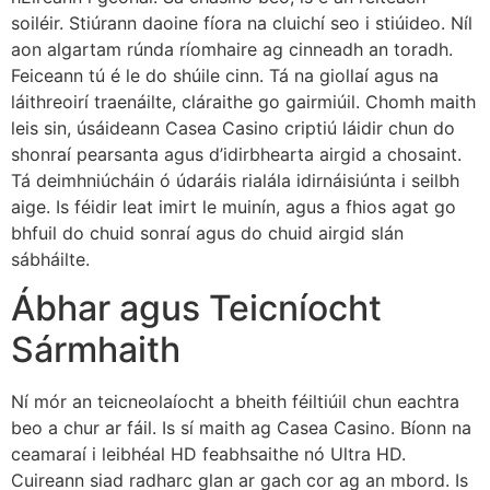
soiléir. Stiúrann daoine fíora na cluichí seo i stiúideo. Níl
aon algartam rúnda ríomhaire ag cinneadh an toradh.
Feiceann tú é le do shúile cinn. Tá na giollaí agus na
láithreoirí traenáilte, cláraithe go gairmiúil. Chomh maith
leis sin, úsáideann Casea Casino criptiú láidir chun do
shonraí pearsanta agus d’idirbhearta airgid a chosaint.
Tá deimhniúcháin ó údaráis rialála idirnáisiúnta i seilbh
aige. Is féidir leat imirt le muinín, agus a fhios agat go
bhfuil do chuid sonraí agus do chuid airgid slán
sábháilte.
Ábhar agus Teicníocht
Sármhaith
Ní mór an teicneolaíocht a bheith féiltiúil chun eachtra
beo a chur ar fáil. Is sí maith ag Casea Casino. Bíonn na
ceamaraí i leibhéal HD feabhsaithe nó Ultra HD.
Cuireann siad radharc glan ar gach cor ag an mbord. Is