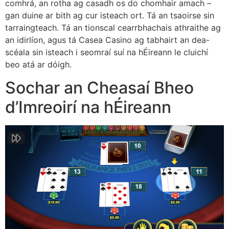
comhrá, an rotha ag casadh os do chomhair amach –
gan duine ar bith ag cur isteach ort. Tá an tsaoirse sin
tarraingteach. Tá an tionscal cearrbhachais athraithe ag
an idirlíon, agus tá Casea Casino ag tabhairt an dea-
scéala sin isteach i seomraí suí na hÉireann le cluichí
beo atá ar dóigh.
Sochar an Cheasaí Bheo
d’Imreoirí na hÉireann