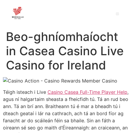
Beo-ghníomhaíocht
in Casea Casino Live
Casino for Ireland
Téigh isteach i Live
Casino Casea Full-Time Player Help
,
agus ní halgartaim sheasta a fheicfidh tú. Tá an rud beo
ann. Tá an brí ann. Braitheann tú é mar a bheadh tú i
dteach geataí i lár na cathrach, ach tá an bord fíor ag
fanacht ar do scáileán féin sa bhaile. Sin an fáth a
oireann sé seo go maith d’Éireannaigh: an craiceann, an