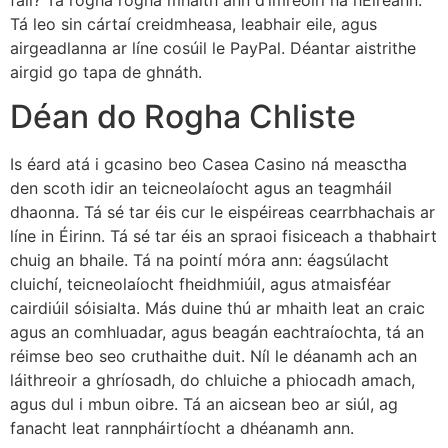
Tá leo sin cártaí creidmheasa, leabhair eile, agus
airgeadlanna ar líne cosúil le PayPal. Déantar aistrithe
airgid go tapa de ghnáth.
Déan do Rogha Chliste
Is éard atá i gcasino beo Casea Casino ná measctha
den scoth idir an teicneolaíocht agus an teagmháil
dhaonna. Tá sé tar éis cur le eispéireas cearrbhachais ar
líne in Éirinn. Tá sé tar éis an spraoi fisiceach a thabhairt
chuig an bhaile. Tá na pointí móra ann: éagsúlacht
cluichí, teicneolaíocht fheidhmiúil, agus atmaisféar
cairdiúil sóisialta. Más duine thú ar mhaith leat an craic
agus an comhluadar, agus beagán eachtraíochta, tá an
réimse beo seo cruthaithe duit. Níl le déanamh ach an
láithreoir a ghríosadh, do chluiche a phiocadh amach,
agus dul i mbun oibre. Tá an aicsean beo ar siúl, ag
fanacht leat rannpháirtíocht a dhéanamh ann.