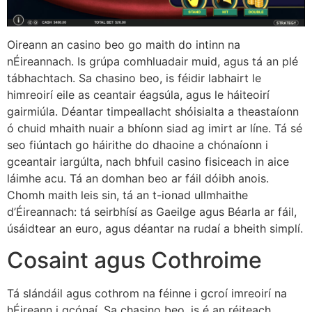
Oireann an casino beo go maith do intinn na
nÉireannach. Is grúpa comhluadair muid, agus tá an plé
tábhachtach. Sa chasino beo, is féidir labhairt le
himreoirí eile as ceantair éagsúla, agus le háiteoirí
gairmiúla. Déantar timpeallacht shóisialta a theastaíonn
ó chuid mhaith nuair a bhíonn siad ag imirt ar líne. Tá sé
seo fiúntach go háirithe do dhaoine a chónaíonn i
gceantair iargúlta, nach bhfuil casino fisiceach in aice
láimhe acu. Tá an domhan beo ar fáil dóibh anois.
Chomh maith leis sin, tá an t-ionad ullmhaithe
d’Éireannach: tá seirbhísí as Gaeilge agus Béarla ar fáil,
úsáidtear an euro, agus déantar na rudaí a bheith simplí.
Cosaint agus Cothroime
Tá slándáil agus cothrom na féinne i gcroí imreoirí na
hÉireann i gcónaí. Sa chasino beo, is é an réiteach