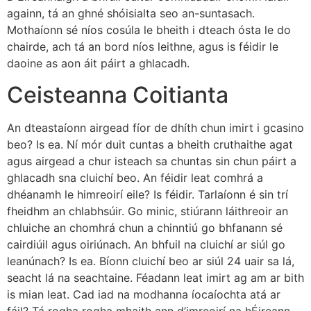
againn, tá an ghné shóisialta seo an-suntasach.
Mothaíonn sé níos cosúla le bheith i dteach ósta le do
chairde, ach tá an bord níos leithne, agus is féidir le
daoine as aon áit páirt a ghlacadh.
Ceisteanna Coitianta
An dteastaíonn airgead fíor de dhíth chun imirt i gcasino
beo? Is ea. Ní mór duit cuntas a bheith cruthaithe agat
agus airgead a chur isteach sa chuntas sin chun páirt a
ghlacadh sna cluichí beo. An féidir leat comhrá a
dhéanamh le himreoirí eile? Is féidir. Tarlaíonn é sin trí
fheidhm an chlabhsúir. Go minic, stiúrann láithreoir an
chluiche an chomhrá chun a chinntiú go bhfanann sé
cairdiúil agus oiriúnach. An bhfuil na cluichí ar siúl go
leanúnach? Is ea. Bíonn cluichí beo ar siúl 24 uair sa lá,
seacht lá na seachtaine. Féadann leat imirt ag am ar bith
is mian leat. Cad iad na modhanna íocaíochta atá ar
fáil? Tá rogha rogha mhaith ann d’imreoirí na hÉireann.