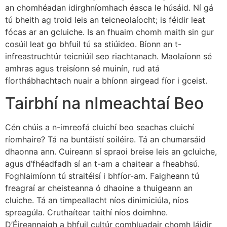
an chomhéadan idirghníomhach éasca le húsáid. Ní gá
tú bheith ag troid leis an teicneolaíocht; is féidir leat
fócas ar an gcluiche. Is an fhuaim chomh maith sin gur
cosúil leat go bhfuil tú sa stiúideo. Bíonn an t-
infreastruchtúr teicniúil seo riachtanach. Maolaíonn sé
amhras agus treisíonn sé muinín, rud atá
fíorthábhachtach nuair a bhíonn airgead fíor i gceist.
Tairbhí na nImeachtaí Beo
Cén chúis a n-imreofá cluichí beo seachas cluichí
ríomhaire? Tá na buntáistí soiléire. Tá an chumarsáid
dhaonna ann. Cuireann sí spraoi breise leis an gcluiche,
agus d’fhéadfadh sí an t-am a chaitear a fheabhsú.
Foghlaimíonn tú straitéisí i bhfíor-am. Faigheann tú
freagraí ar cheisteanna ó dhaoine a thuigeann an
cluiche. Tá an timpeallacht níos dinimiciúla, níos
spreagúla. Cruthaítear taithí níos doimhne.
D’Éireannaigh a bhfuil cultúr comhluadair chomh láidir