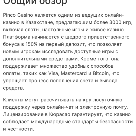
Общий обзор
Pinco Casino является одним из ведущих онлайн-
казино в Казахстане, предлагающим более 3000 игр,
включая слоты, настольные игры и живое казино.
Платформа начинается с щедрого приветственного
бонуса в 150% на первый депозит, что позволяет
новым игрокам исследовать доступные игры с
дополнительными средствами. Кроме того, она
поддерживает множество удобных способов
оплаты, таких как Visa, Mastercard и Bitcoin, что
упрощает процесс пополнения счета и вывода
средств.
Клиенты могут рассчитывать на круглосуточную
поддержку через онлайн-чат и электронную почту.
Лицензирование в Кюрасао гарантирует, что казино
соблюдает международные стандарты безопасности
и честности.