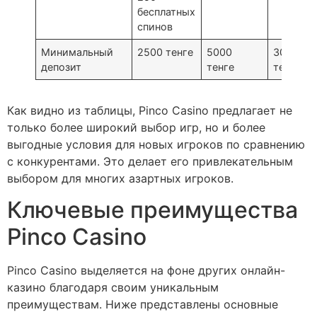
бесплатных
спинов
Минимальный
2500 тенге
5000
3000
депозит
тенге
тенге
Как видно из таблицы, Pinco Casino предлагает не
только более широкий выбор игр, но и более
выгодные условия для новых игроков по сравнению
с конкурентами. Это делает его привлекательным
выбором для многих азартных игроков.
Ключевые преимущества
Pinco Casino
Pinco Casino выделяется на фоне других онлайн-
казино благодаря своим уникальным
преимуществам. Ниже представлены основные