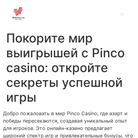
Покорите мир
выигрышей с Pinco
casino: откройте
секреты успешной
игры
Добро пожаловать в мир Pinco Casino, где азарт и
победы пересекаются, создавая уникальный опыт
для игроков. Это онлайн-казино предлагает
широкий спектр игр и привлекательные бонусы, что