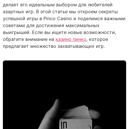
делает его идеальным выбором для любителей
азартных игр. В этой статье мы откроем секреты
успешной игры в Pinco Casino и поделимся важными
советами для достижения максимальных
выигрышей. Если вы ищете новые возможности,
обратите внимание на
казино пинко
, которое
предлагает множество захватывающих игр.