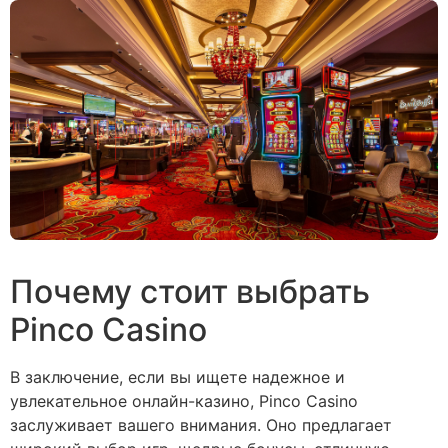
Почему стоит выбрать
Pinco Casino
В заключение, если вы ищете надежное и
увлекательное онлайн-казино, Pinco Casino
заслуживает вашего внимания. Оно предлагает