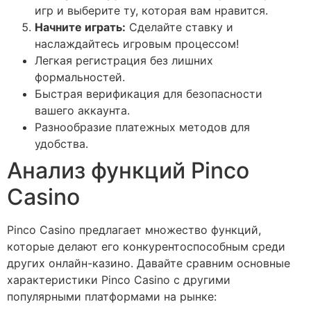
игр и выберите ту, которая вам нравится.
Начните играть:
Сделайте ставку и
наслаждайтесь игровым процессом!
Легкая регистрация без лишних
формальностей.
Быстрая верификация для безопасности
вашего аккаунта.
Разнообразие платежных методов для
удобства.
Анализ функций Pinco
Casino
Pinco Casino предлагает множество функций,
которые делают его конкурентоспособным среди
других онлайн-казино. Давайте сравним основные
характеристики Pinco Casino с другими
популярными платформами на рынке: