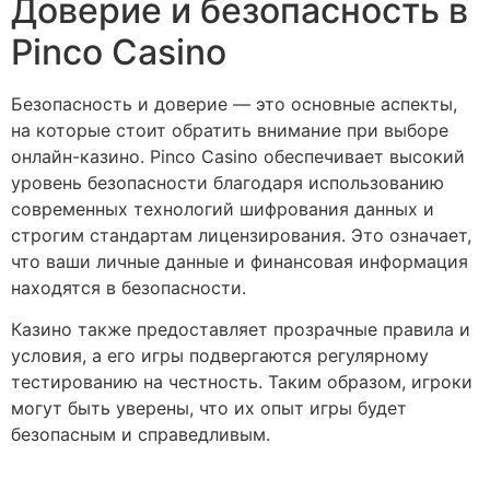
Доверие и безопасность в
Pinco Casino
Безопасность и доверие — это основные аспекты,
на которые стоит обратить внимание при выборе
онлайн-казино. Pinco Casino обеспечивает высокий
уровень безопасности благодаря использованию
современных технологий шифрования данных и
строгим стандартам лицензирования. Это означает,
что ваши личные данные и финансовая информация
находятся в безопасности.
Казино также предоставляет прозрачные правила и
условия, а его игры подвергаются регулярному
тестированию на честность. Таким образом, игроки
могут быть уверены, что их опыт игры будет
безопасным и справедливым.